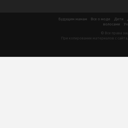
Будущим мамам
Все о моде
Дети
волосами
Ух
© Все права за
При копировании материалов с сайта