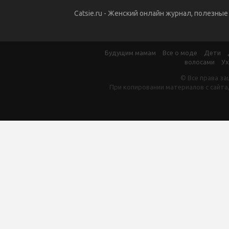
Catsie.ru - Женский онлайн журнал, полезны
Будущим мамам
Все о моде
Дети
волосами
Ух
© Все права за
При копировании материалов с сайта