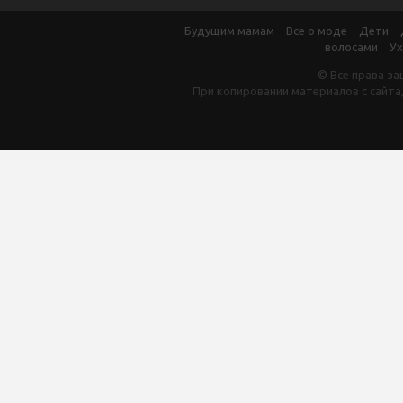
Будущим мамам
Все о моде
Дети
волосами
Ух
© Все права за
При копировании материалов с сайта