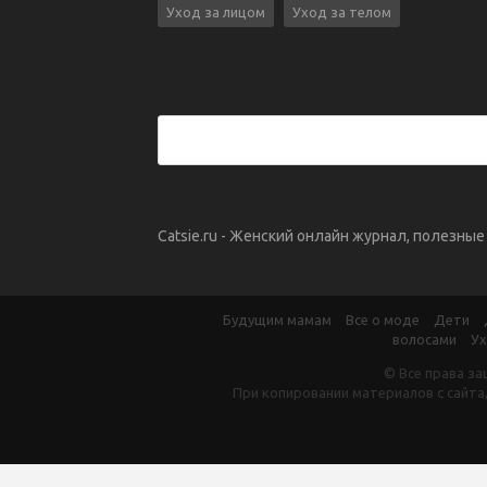
Уход за лицом
Уход за телом
Catsie.ru - Женский онлайн журнал, полезны
Будущим мамам
Все о моде
Дети
волосами
Ух
© Все права за
При копировании материалов с сайта