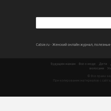
Catsie.ru - Женский онлайн журнал, полезны
Будущим мамам
Все о моде
Дети
волосами
Ух
© Все права за
При копировании материалов с сайта