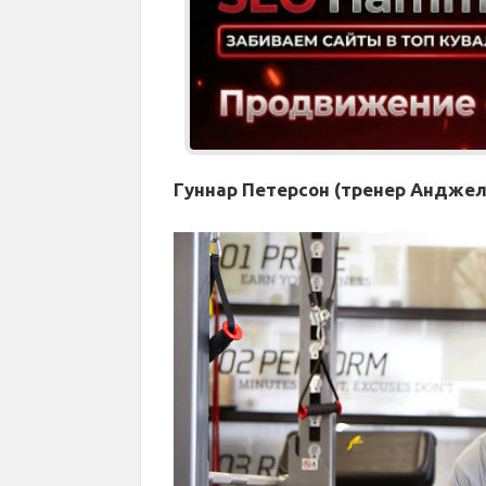
Гуннар Петерсон (тренер Андже