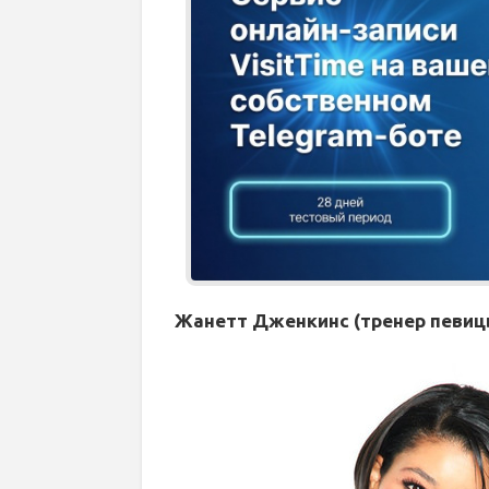
Жанетт Дженкинс (тренер певиц