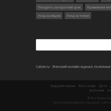
Похудеть за короткий срок
Правильное пи
Уход за лицом
Уход за телом
Catsie.ru - Женский онлайн журнал, полезны
Будущим мамам
Все о моде
Дети
волосами
Ух
© Все права за
При копировании материалов с сайта