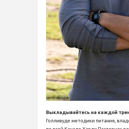
Выкладывайтесь на каждой трен
Голливуде методики питания, вла
по всей Канаде Харли Пастернак р