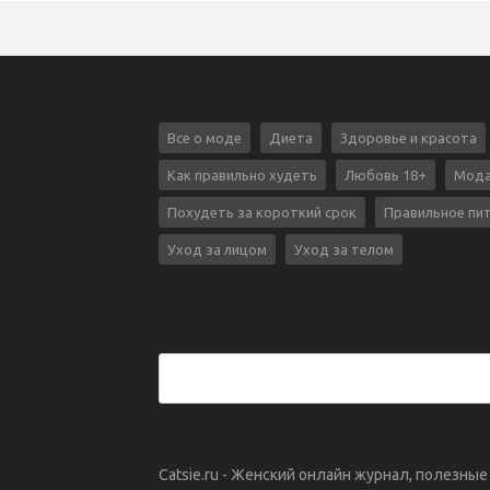
Все о моде
Диета
Здоровье и красота
Как правильно худеть
Любовь 18+
Мода
Похудеть за короткий срок
Правильное пи
Уход за лицом
Уход за телом
Catsie.ru - Женский онлайн журнал, полезны