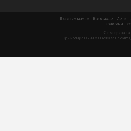
Будущим мамам
Все о моде
Дети
волосами
Ух
© Все права за
При копировании материалов с сайта