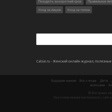
Похудеть за короткий срок
Правильное пи
Уход за лицом
Уход за телом
Catsie.ru - Женский онлайн журнал, полезны
Будущим мамам
Все о моде
Дети
волосами
Ух
© Все права за
При копировании материалов с сайта