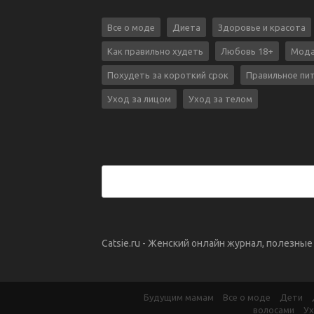
Все о моде
Диета
Здоровье и красота
Как правильно худеть
Любовь 18+
Мода
Похудеть за короткий срок
Правильное пи
Уход за лицом
Уход за телом
Catsie.ru - Женский онлайн журнал, полезны
Будущим мамам
Все о моде
Дети
волосами
Ух