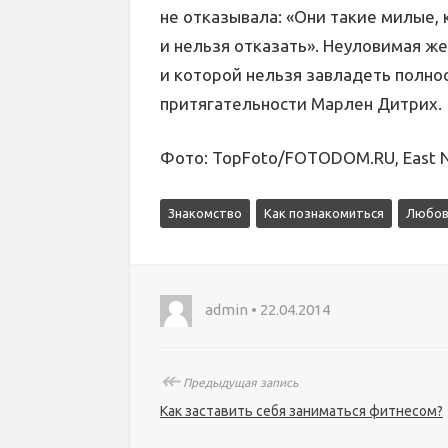
не отказывала: «Они такие милые, 
и нельзя отказать». Неуловимая же
и которой нельзя завладеть полно
притягательности Марлен Дитрих.
Фото
: TopFoto/FOTODOM.RU, East N
Знакомство
Как познакомиться
Любов
admin • 22.04.2014
↞
Предыдущая запись
Как заставить себя заниматься фитнесом?