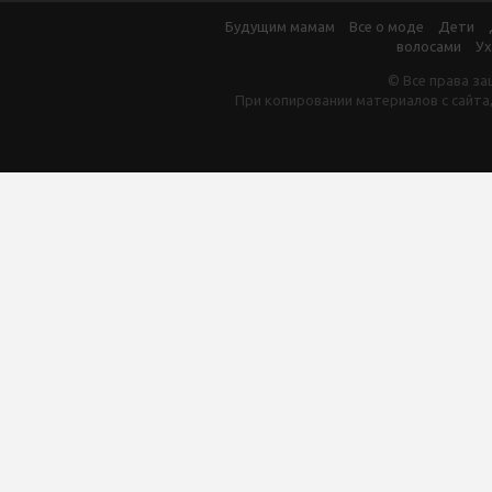
Будущим мамам
Все о моде
Дети
волосами
Ух
© Все права за
При копировании материалов с сайта