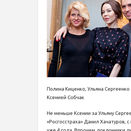
Полина Киценко, Ульяна Сергеенк
Ксенией Собчак
Не меньше Ксении за Ульяну Сергее
«Росгосстраха» Данил Хачатуров, с
уже 4 года. Впрочем, поклонники 