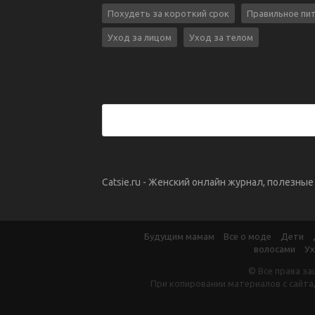
Похудеть за короткий срок
Правильное пи
Уход за лицом
Уход за телом
Catsie.ru - Женский онлайн журнал, полезны
Будущим мамам
Все о моде
Дети
волосами
Ух
© Все права за
При копировании материалов с сайта