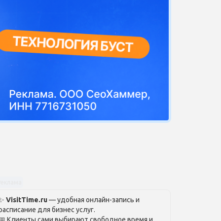
Реклама
✨
VisitTime.ru
— удобная онлайн-запись и
расписание для бизнес услуг.
📅 Клиенты сами выбирают свободное время и