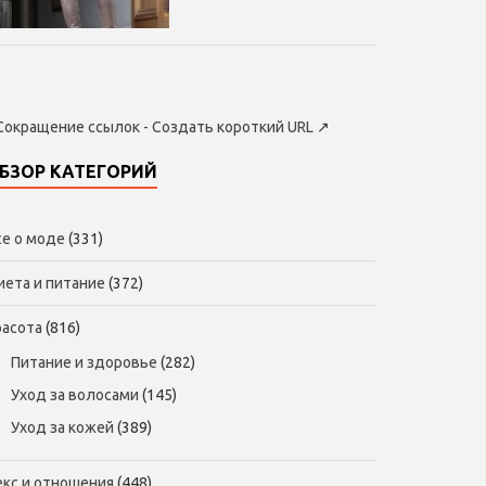
Сокращение ссылок - Создать короткий URL
↗
БЗОР КАТЕГОРИЙ
се о моде
(331)
иета и питание
(372)
расота
(816)
Питание и здоровье
(282)
Уход за волосами
(145)
Уход за кожей
(389)
екс и отношения
(448)