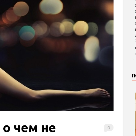
П
 о чем не
0