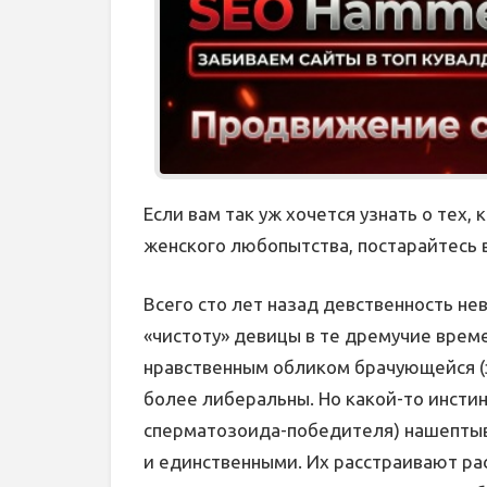
Если вам так уж хочется узнать о тех, 
женского любопытства, постарайтесь 
Всего сто лет назад девственность не
«чистоту» девицы в те дремучие врем
нравственным обликом брачующейся (э
более либеральны. Но какой-то инсти
сперматозоида-победителя) нашептыв
и единственными. Их расстраивают рас