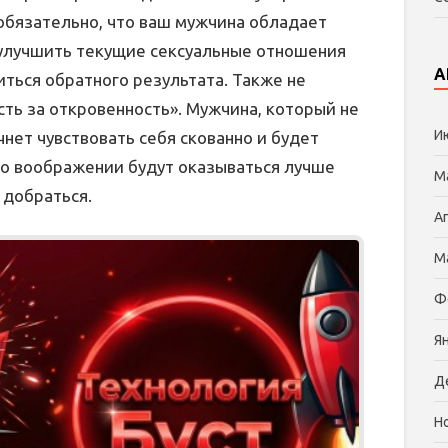
еобязательно, что ваш мужчина обладает
улучшить текущие сексуальные отношения
А
ться обратного результата. Также не
ть за откровенность». Мужчина, который не
И
чнет чувствовать себя скованно и будет
его воображении будут оказываться лучше
М
 добраться.
А
М
Ф
Я
Д
Н