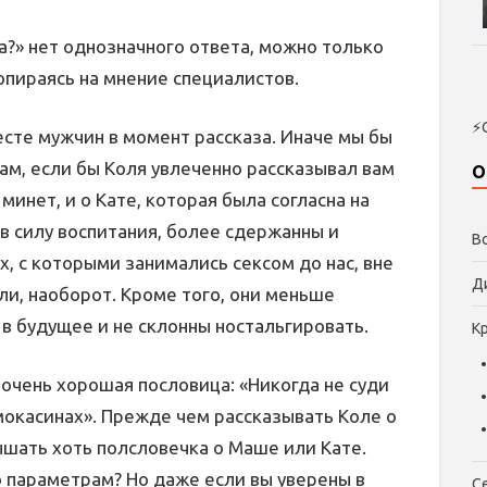
са?» нет однозначного ответа, можно только
опираясь на мнение специалистов.
⚡
есте мужчин в момент рассказа. Иначе мы бы
ам, если бы Коля увлеченно рассказывал вам
О
инет, и о Кате, которая была согласна на
 в силу воспитания, более сдержанны и
В
х, с которыми занимались сексом до нас, вне
Д
или, наоборот. Кроме того, они меньше
в будущее и не склонны ностальгировать.
К
очень хорошая пословица: «Никогда не суди
мокасинах». Прежде чем рассказывать Коле о
ышать хоть полсловечка о Маше или Кате.
о параметрам? Но даже если вы уверены в
С