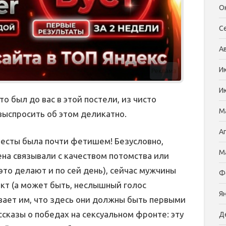
О
С
А
И
Реклама
И
кто был до вас в этой постели, из чисто
М
выспросить об этом деликатно.
А
весты была почти фетишем! Безусловно,
М
ена связывали с качеством потомства или
то делают и по сей день), сейчас мужчины
Ф
нкт (а может быть, неслышный голос
Я
ает им, что здесь они должны быть первыми
сказы о победах на сексуальном фронте: эту
Д