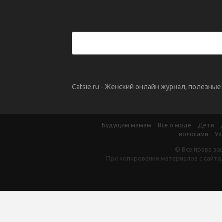
Catsie.ru - Женский онлайн журнал, полезны
Будущим мамам
Все о моде
Дети
волосами
Ух
© Все права за
При копировании материалов с сайта