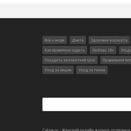
Все о моде
Диета
Здоровье и красота
Как правильно худеть
Любовь 18+
Мода
Похудеть за короткий срок
Правильное пи
Уход за лицом
Уход за телом
Catsie.ru - Женский онлайн журнал, полезны