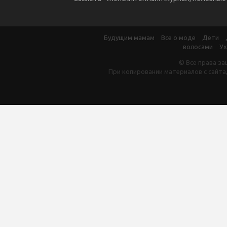
Будущим мамам
Все о моде
Дети
волосами
Ух
© Все права за
При копировании материалов с сайта