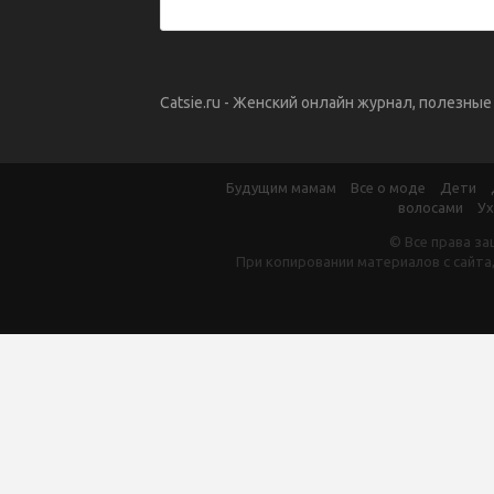
Catsie.ru - Женский онлайн журнал, полезны
Будущим мамам
Все о моде
Дети
волосами
Ух
© Все права за
При копировании материалов с сайта