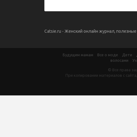
Catsie.ru - Женский онлайн журнал, полезны
Будущим мамам
Все о моде
Дети
волосами
Ух
© Все права за
При копировании материалов с сайта