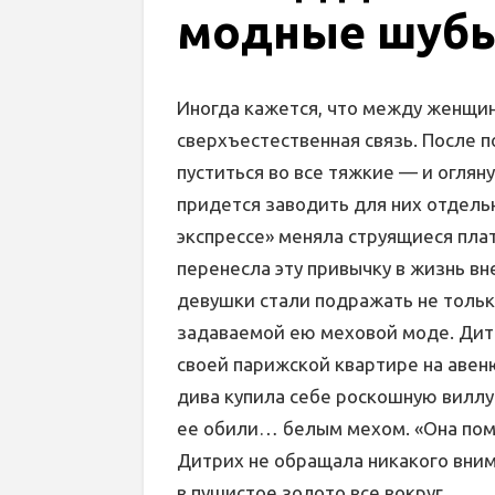
модные шубы
Иногда кажется, что между женщин
сверхъестественная связь. После 
пуститься во все тяжкие — и огляну
придется заводить для них отдель
экспрессе» меняла струящиеся плат
перенесла эту привычку в жизнь в
девушки стали подражать не только
задаваемой ею меховой моде. Дит
своей парижской квартире на авеню
дива купила себе роскошную виллу
ее обили… белым мехом. «Она пом
Дитрих не обращала никакого вним
в пушистое золото все вокруг.