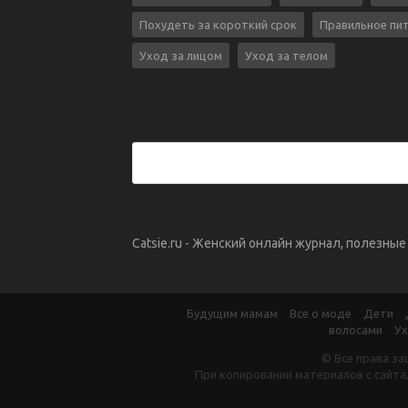
Похудеть за короткий срок
Правильное пи
Уход за лицом
Уход за телом
Catsie.ru - Женский онлайн журнал, полезны
Будущим мамам
Все о моде
Дети
волосами
Ух
© Все права за
При копировании материалов с сайта