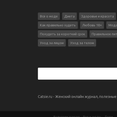
Все о моде
Диета
Здоровье и красота
Как правильно худеть
Любовь 18+
Мода
Похудеть за короткий срок
Правильное пи
Уход за лицом
Уход за телом
Catsie.ru - Женский онлайн журнал, полезны
Будущим мамам
Все о моде
Дети