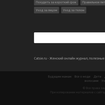
Похудеть за короткий срок
Правильное пи
Уход за лицом
Уход за телом
Catsie.ru - Женский онлайн журнал, полезны
Будущим мамам
Все о моде
Дети
волосами
Ух
© Все права за
При копировании материалов с сайта