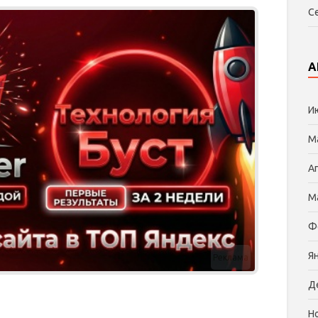
С
А
И
М
А
М
Ф
Я
Реклама
Д
Н