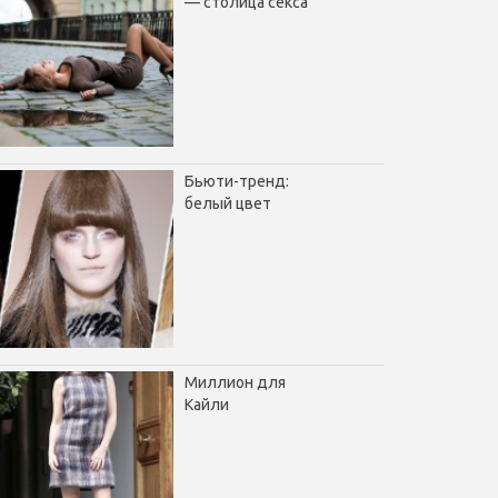
— столица секса
Бьюти-тренд:
белый цвет
Миллион для
Кайли