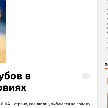
П
убов в
0
овиях
 США – стране, где люди улыбаются по поводу