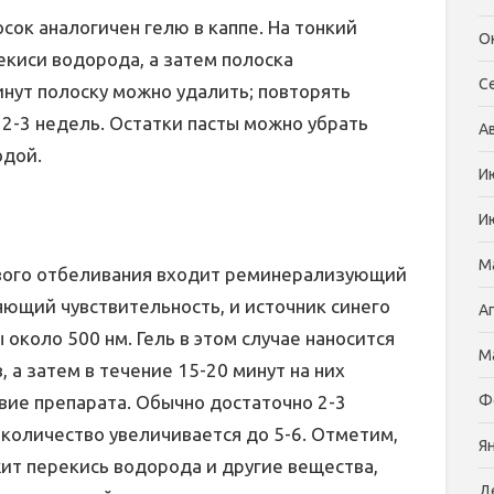
ок аналогичен гелю в каппе. На тонкий
О
рекиси водорода, а затем полоска
С
инут полоску можно удалить; повторять
 2-3 недель. Остатки пасты можно убрать
А
одой.
И
И
М
ового отбеливания входит реминерализующий
ющий чувствительность, и источник синего
А
около 500 нм. Гель в этом случае наносится
М
 а затем в течение 15-20 минут на них
Ф
вие препарата. Обычно достаточно 2-3
 количество увеличивается до 5-6. Отметим,
Я
т перекись водорода и другие вещества,
Д