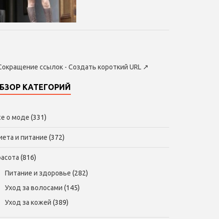
Сокращение ссылок - Создать короткий URL
↗
БЗОР КАТЕГОРИЙ
се о моде
(331)
иета и питание
(372)
расота
(816)
Питание и здоровье
(282)
Уход за волосами
(145)
Уход за кожей
(389)