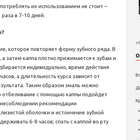
употреблять их использованием не стоит –
раза в 7-10 дней.
ы?
⚡
ие, которое повторяет форму зубного ряда. В
О
 а затем каппа плотно прижимается к зубам и
одбирается индивидуально, время действия
В
часов, а длительность курса зависит от
езультата. Таким образом эмаль можно
Д
что отбеливание с помощью каппы подойдет
К
и несоблюдении рекомендации
лизистой оболочки и истончение зубной
ерживать 6-8 часов; спать с каппой во рту