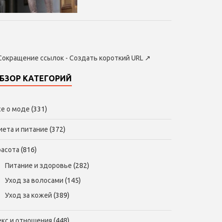
Сокращение ссылок - Создать короткий URL
↗
БЗОР КАТЕГОРИЙ
се о моде
(331)
иета и питание
(372)
расота
(816)
Питание и здоровье
(282)
Уход за волосами
(145)
Уход за кожей
(389)
екс и отношения
(448)