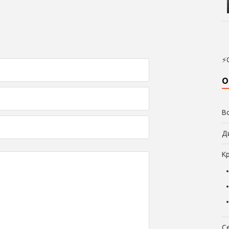
⚡
О
В
Д
К
С