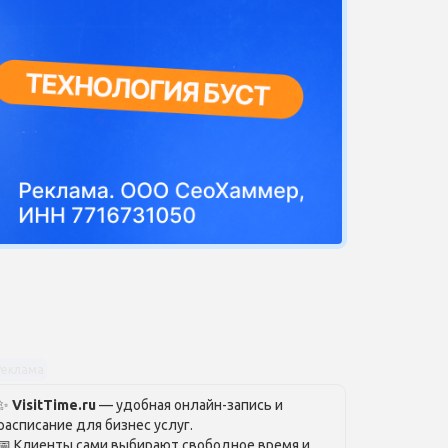
Реклама
✨
VisitTime.ru
— удобная онлайн-запись и
расписание для бизнес услуг.
📅 Клиенты сами выбирают свободное время и