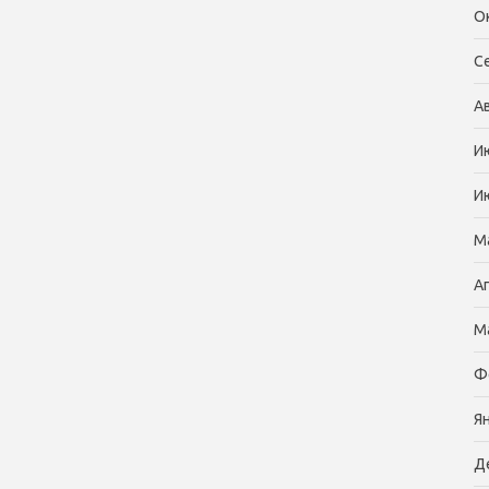
О
С
А
И
И
М
А
М
Ф
Я
Д