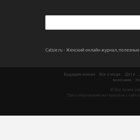
Catsie.ru - Женский онлайн журнал, полезны
Будущим мамам
Все о моде
Дети
волосами
Ух
© Все права за
При копировании материалов с сайта