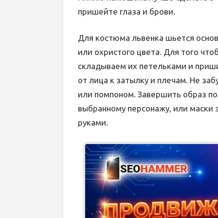
пришейте глаза и брови.
Для костюма львенка шьется основ
или охристого цвета. Для того что
складываем их петельками и приш
от лица к затылку и плечам. Не за
или помпоном. Завершить образ п
выбранному персонажу, или маски 
руками.