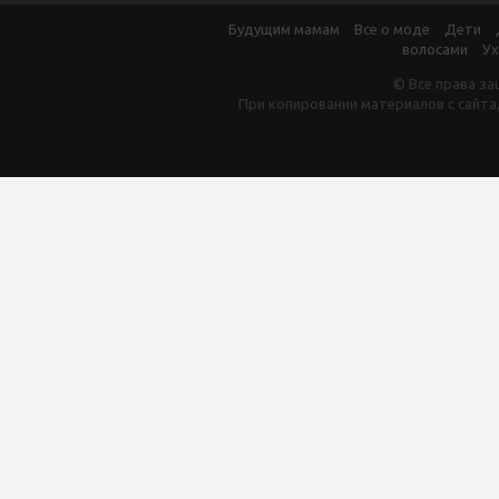
Будущим мамам
Все о моде
Дети
волосами
Ух
© Все права за
При копировании материалов с сайта