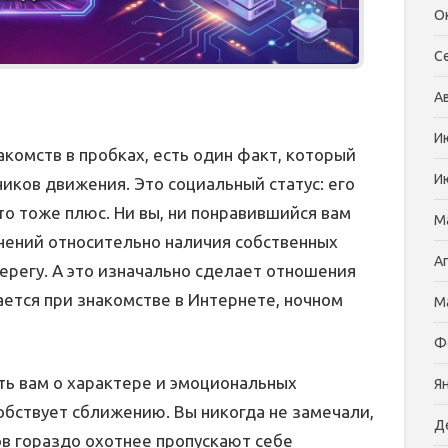
О
Реклама
С
А
И
акомств в пробках, есть один факт, который
И
ников движения. Это социальный статус: его
то тоже плюс. Ни вы, ни понравившийся вам
М
нений относительно наличия собственных
А
ерегу. А это изначально сделает отношения
ается при знакомстве в Интернете, ночном
М
Ф
ь вам о характере и эмоциональных
Я
обствует сближению. Вы никогда не замечали,
Д
в гораздо охотнее пропускают себе