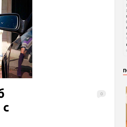
П
б
0
 с