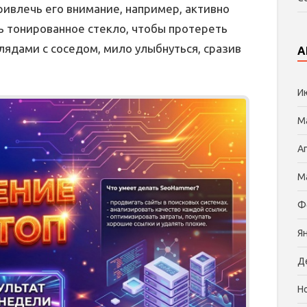
ривлечь его внимание, например, активно
ь тонированное стекло, чтобы протереть
глядами с соседом, мило улыбнуться, сразив
А
И
М
А
М
Ф
Я
Д
Н