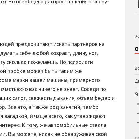
я. Но всеобщего распространения это ноу-
⚡
юдей предпочитают искать партнеров на
О
думать себе любой возраст, длину ног,
гу сколько пожелаешь. Но психологи
В
ной пробке может быть таким же
роме марки вашей машины, примерного
Д
счастью» о вас ничего не знает. Соседи по
К
аших сапог, свежесть дыхания, объем бедер и
. Все это, а также род занятий, тембр
 загадкой, и чаще всего, как утверждают
 интерес. К тому же автомобильные стекла
ми. Вы можете, никак не обнаруживая свой
С