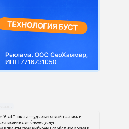
Реклама
✨
VisitTime.ru
— удобная онлайн-запись и
расписание для бизнес услуг.
📅 Клиенты сами выбирают свободное время и