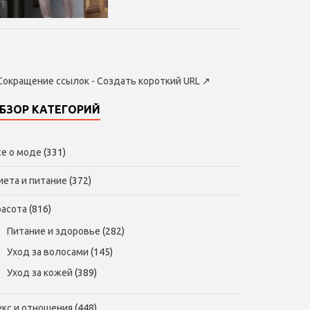
Сокращение ссылок - Создать короткий URL
↗
БЗОР КАТЕГОРИЙ
се о моде
(331)
иета и питание
(372)
расота
(816)
Питание и здоровье
(282)
Уход за волосами
(145)
Уход за кожей
(389)
екс и отношения
(448)