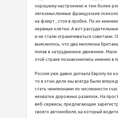
хорошему настроению и тем более ром
легкомысленные французские психоло
на флирт , стоя в пробке. По их мнени
нервные клетки. А вот рассудительны
и не стали ограничиваться советами. 
выяснилось, что два миллиона британ
попав в затрудненное движение. Мало 
этой стране познакомились именно в п
Россия уже давно догнала Европу по ко
то в этом деле мы всегда были впереди
стать чемпионами по численности сча
нехватке дорожных развязок. На прос
веб-сервисы, предлагающие зарегистр
своего автомобиля, на который води