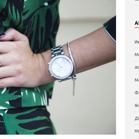
А
И
М
А
М
Ф
Я
Д
Н