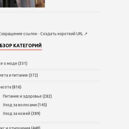
Сокращение ссылок - Создать короткий URL
↗
БЗОР КАТЕГОРИЙ
се о моде
(331)
иета и питание
(372)
расота
(816)
Питание и здоровье
(282)
Уход за волосами
(145)
Уход за кожей
(389)
екс и отношения
(448)