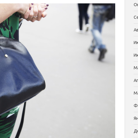
О
С
А
И
И
М
А
М
Ф
Я
Д