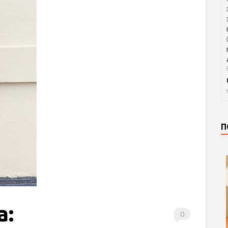
П
а:
0