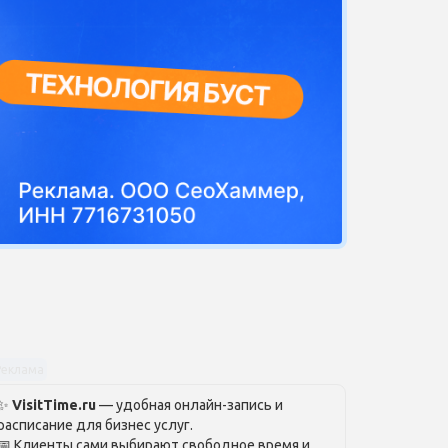
Реклама
✨
VisitTime.ru
— удобная онлайн-запись и
расписание для бизнес услуг.
📅 Клиенты сами выбирают свободное время и