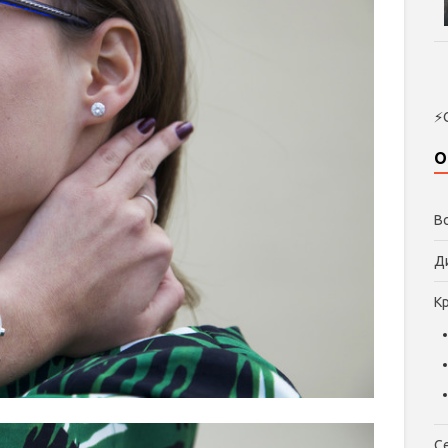
⚡
О
В
Д
К
С