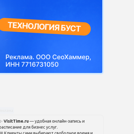
Реклама
✨
VisitTime.ru
— удобная онлайн-запись и
расписание для бизнес услуг.
📅 Клиенты сами выбирают свободное время и