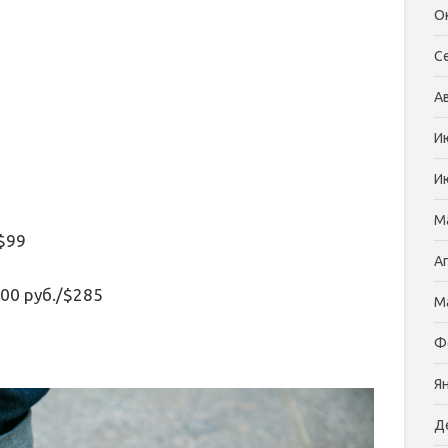
О
С
А
И
И
М
/$99
А
000 руб./$285
М
Ф
Я
Д