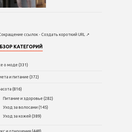
Сокращение ссылок - Создать короткий URL
↗
БЗОР КАТЕГОРИЙ
се о моде
(331)
иета и питание
(372)
расота
(816)
Питание и здоровье
(282)
Уход за волосами
(145)
Уход за кожей
(389)
екс и отношения
(448)