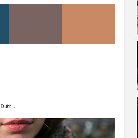
utti .