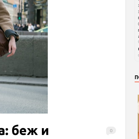
П
: беж и
0