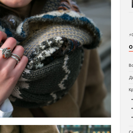
⚡
О
В
Д
К
С