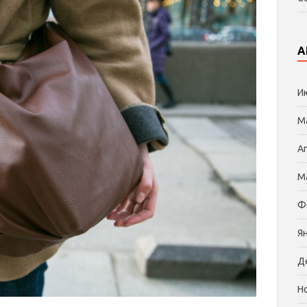
А
И
М
А
М
Ф
Я
Д
Н