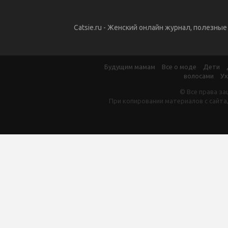
Catsie.ru - Женский онлайн журнал, полезны
Будущим мамам
Все о моде
Дети
волосами
Ух
© Все права за
При копировании материалов с сайта