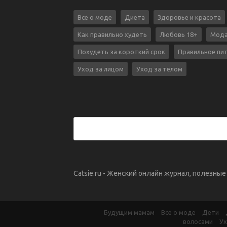
Все о моде
Диета
Здоровье и красота
Как правильно худеть
Любовь 18+
Мода
Похудеть за короткий срок
Правильное пи
Уход за лицом
Уход за телом
Catsie.ru - Женский онлайн журнал, полезны
Будущим мамам
Все о моде
Дети
волосами
Ух