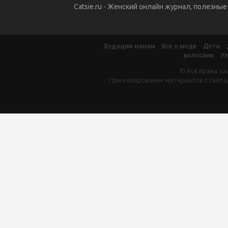
Catsie.ru - Женский онлайн журнал, полезны
Будущим мамам
Все о моде
Дети
волосами
Ух
© Все права за
При копировании материалов с сайта