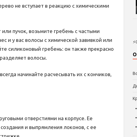
дерево не вступает в реакцию с химическими
т или пучок, возьмите гребень с частыми
ес и у вас волосы с химической завивкой или
⚡
йте силиконовый гребень: он также прекрасно
О
 разделяет волосы.
В
всегда начинайте расчесывать их с кончиков,
Д
К
руговыми отверстиями на корпусе. Ее
создания и выпрямления локонов, с ее
стрижке.