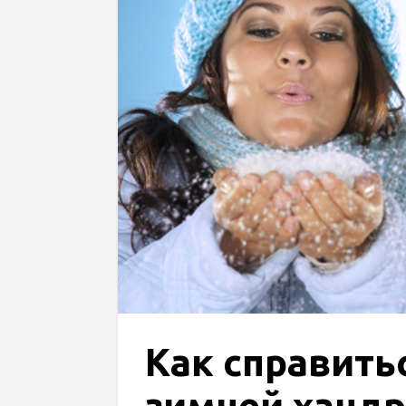
Как справитьс
зимней хандр