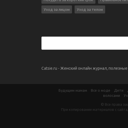
Уход за лицом
Уход за телом
Catsie.ru - Женский онлайн журнал, полезны
Будущим мамам
Все о моде
Дети
волосами
Ух
© Все права за
При копировании материалов с сайта