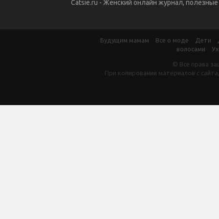
Catsie.ru - Женский онлайн журнал, полезны
Будущим мамам
Все о моде
Дети
волосами
Ух
© Все права за
При копировании материалов с сайта