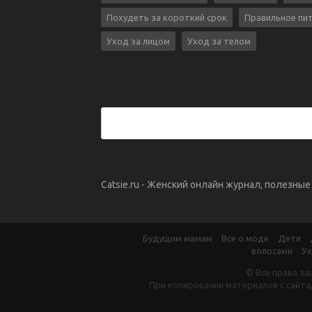
Похудеть за короткий срок
Правильное пи
Уход за лицом
Уход за телом
Catsie.ru - Женский онлайн журнал, полезны
Будущим мамам
Все о моде
Дети
волосами
Ух
© Все права за
При копировании материалов с сайта