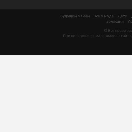
Будущим мамам
Все о моде
Дети
волосами
Ух
© Все права за
При копировании материалов с сайта