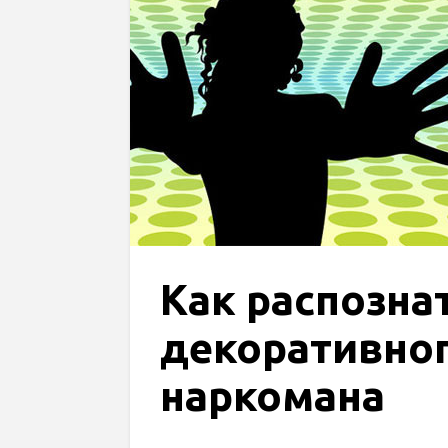
Как распозна
декоративно
наркомана