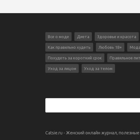
Все о моде
Диета
Здоровье и красота
Как правильно худеть
Любовь 18+
Мода
Похудеть за короткий срок
Правильное пи
Уход за лицом
Уход за телом
Catsie.ru - Женский онлайн журнал, полезны