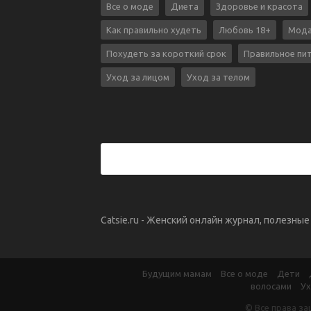
Все о моде
Диета
Здоровье и красота
Как правильно худеть
Любовь 18+
Мода
Похудеть за короткий срок
Правильное пи
Уход за лицом
Уход за телом
Catsie.ru - Женский онлайн журнал, полезны
Будущим мамам
Все о моде
Дети
волосами
Ух
© Все права за