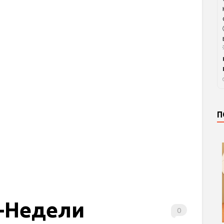
П
-Недели
0