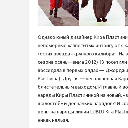
Однако юный дизайнер Кира Пластинин
непомерные «аппетиты» интригуют с ка
гостях звезда «крупного калибра». На
сезона осень—зима 2012/13 посетили 
восседала в первых рядах — Джорджия
Plastinina). Другая — несравненная Ка
блистательным выходом. И главный во
наряды Киры Пластининой на новый, «
шалостей» и девчачьих нарядов?! И с
цены на наряды линии LUBLU Kira Plas
никак нельзя.