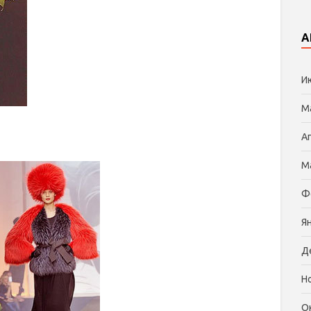
А
И
М
А
М
Ф
Я
Д
Н
О