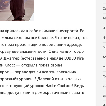
С
А
И
а привлекла к себе внимание неспроста. Ее
ждым сезоном все больше. Что не показ, то в
И
 этот раз презентацию новой линии одежды
М
сразу две знаменитости. Одна из них гордо
А
 Джаггер (естественно в наряде LUBLU Kira
рли Клосс — открыла показ своим
М
прос — переводят ли все эти «регалии»
Ф
взрослый» уровень? Далекий от «школьных
оответствующий уровню Haute Couture? Ведь
Я
tinina доступными и демократичными назвать
Д
Н