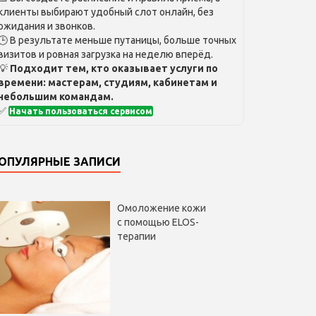
клиенты выбирают удобный слот онлайн, без
ожидания и звонков.
🕒 В результате меньше путаницы, больше точных
визитов и ровная загрузка на неделю вперёд.
💡
Подходит тем, кто оказывает услуги по
времени: мастерам, студиям, кабинетам и
небольшим командам.
✅
Начать пользоваться сервисом
ОПУЛЯРНЫЕ ЗАПИСИ
Омоложение кожи
с помощью ELOS-
терапии