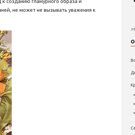
д к созданию гламурного образа и
аней, не может не вызывать уважения к
⚡
О
В
Д
К
С