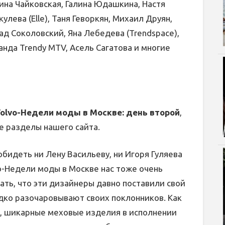
ина Чайковская, Галина Юдашкина, Настя
лева (Elle), Таня Геворкян, Михаил Друян,
ад Соколовский, Яна Лебедева (Trendspace),
анда Trendy MTV, Асель Сагатова и многие
olvo-Недели моды в Москве: день второй
,
е разделы нашего сайта.
бидеть ни Лену Васильеву, ни Игоря Гуляева
vo-Недели моды в Москве нас тоже очень
зать, что эти дизайнеры давно поставили свой
едко разочаровывают своих поклонников. Как
р, шикарные меховые изделия в исполнении