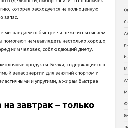
 по отдельности, выбор зависит от привычек
ргию, которая расходуется на полноценную
О
о запас.
С
ке мы наедаемся быстрее и реже испытываем
А
лы помогают нам выглядеть настолько хорошо,
И
 перед ним человек, соблюдающий диету.
И
омолочные продукты. Белки, содержащиеся в
М
имый запас энергии для занятий спортом и
А
эластичными и упругими, а жирам быстрее
М
на завтрак – только
Ф
Я
Д