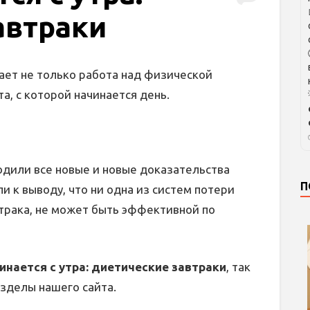
автраки
ает не только работа над физической
а, с которой начинается день.
одили все новые и новые доказательства
П
и к выводу, что ни одна из систем потери
втрака, не может быть эффективной по
инается с утра: диетические завтраки
, так
азделы нашего сайта.