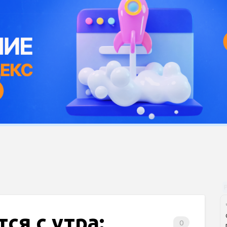
ся с утра:
0