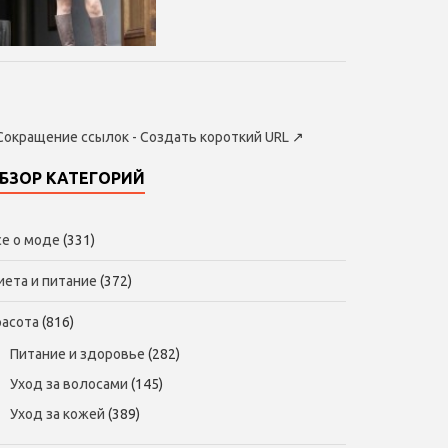
Сокращение ссылок - Создать короткий URL
↗
БЗОР КАТЕГОРИЙ
се о моде
(331)
иета и питание
(372)
расота
(816)
Питание и здоровье
(282)
Уход за волосами
(145)
Уход за кожей
(389)