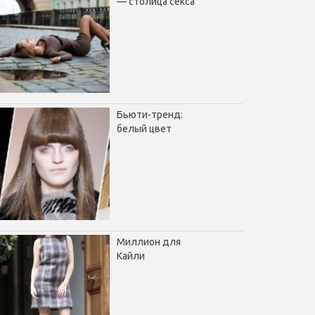
— столица секса
Бьюти-тренд:
белый цвет
Миллион для
Кайли