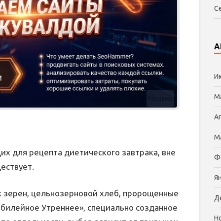
С
А
И
М
Реклама
А
М
их для рецепта диетического завтрака, вне
Ф
ществует.
Я
ых зерен, цельнозерновой хлеб, пророщенные
Д
билейное Утреннее», специально созданное
Н