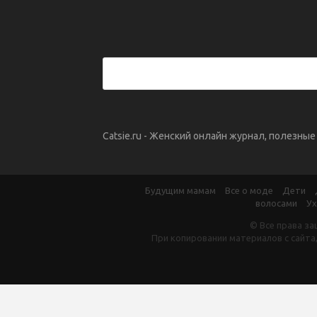
Catsie.ru - Женский онлайн журнал, полезны
Будущим мамам
Все о моде
Дети
волосами
Ух
© Все права за
При копировании материалов с сайта