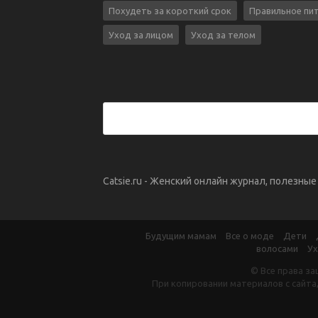
Похудеть за короткий срок
Правильное пи
Уход за лицом
Уход за телом
Catsie.ru - Женский онлайн журнал, полезны
Будущим мамам
Все о моде
Дети
волосами
Ух
© Все права за
При копировании материалов с сайта