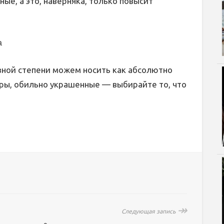
ные, а это, наверняка, только повысит
a
авной степени можем носить как абсолютно
ары, обильно украшенные — выбирайте то, что
↠
Следующая запись