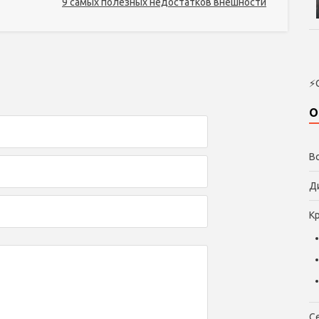
9 самых полезных недостатков внешности
⚡
О
В
Д
К
С