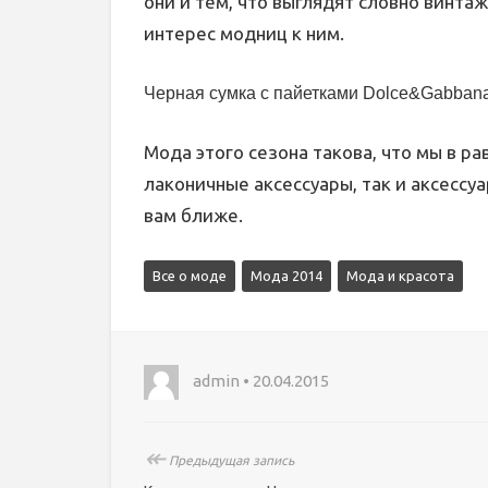
они и тем, что выглядят словно винтаж
интерес модниц к ним.
Черная сумка с пайетками Dolce&Gabban
Мода этого сезона такова, что мы в р
лаконичные аксессуары, так и аксессу
вам ближе.
Все о моде
Мода 2014
Мода и красота
admin • 20.04.2015
↞
Предыдущая запись