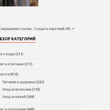
Сокращение ссылок - Создать короткий URL
↗
БЗОР КАТЕГОРИЙ
се о моде
(331)
иета и питание
(372)
расота
(816)
Питание и здоровье
(282)
Уход за волосами
(145)
Уход за кожей
(389)
екс и отношения
(448)