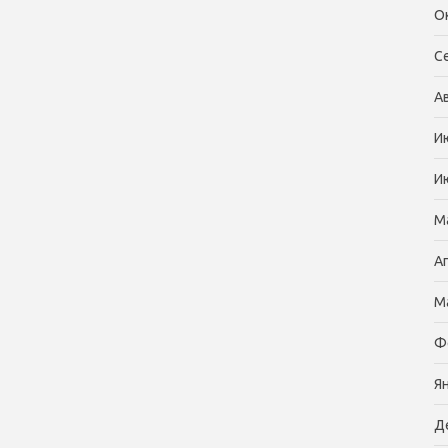
О
С
А
И
И
М
А
М
Ф
Я
Д