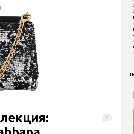
П
лекция:
0
abbana