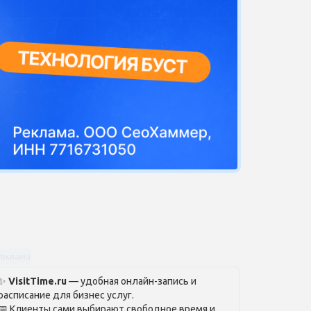
Реклама
✨
VisitTime.ru
— удобная онлайн-запись и
расписание для бизнес услуг.
📅 Клиенты сами выбирают свободное время и