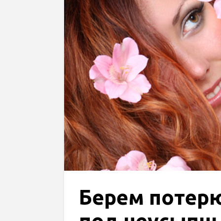
Берем потер
под неусыпн