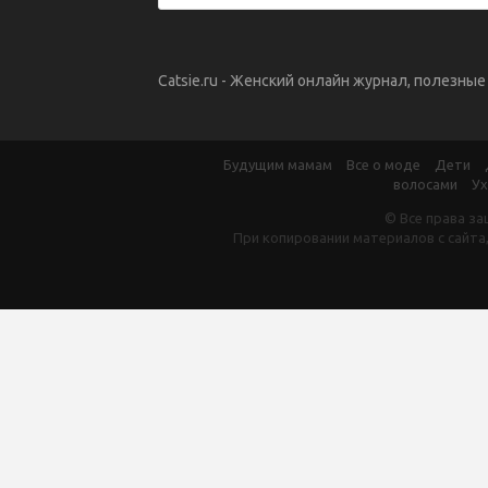
Catsie.ru - Женский онлайн журнал, полезны
Будущим мамам
Все о моде
Дети
волосами
Ух
© Все права за
При копировании материалов с сайта