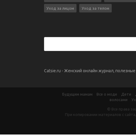
Уход за лицом
Уход за телом
Catsie.ru - Женский онлайн журнал, полезны
Будущим мамам
Все о моде
Дети
волосами
Ух
© Все права за
При копировании материалов с сайта