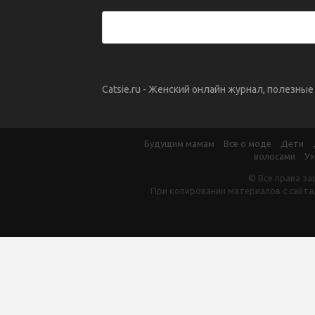
Catsie.ru - Женский онлайн журнал, полезны
Будущим мамам
Все о моде
Дети
волосами
Ух
© Все права за
При копировании материалов с сайта