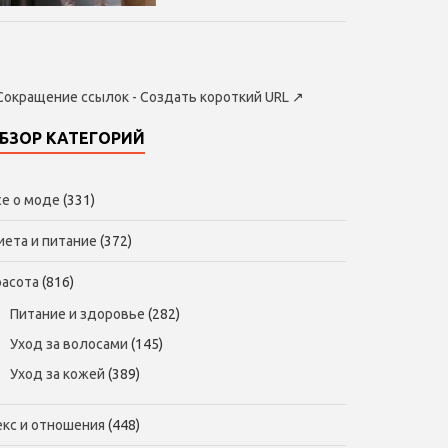
Сокращение ссылок - Создать короткий URL
↗
БЗОР КАТЕГОРИЙ
се о моде
(331)
иета и питание
(372)
расота
(816)
Питание и здоровье
(282)
Уход за волосами
(145)
Уход за кожей
(389)
екс и отношения
(448)