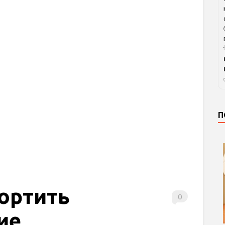
П
портить
0
ие