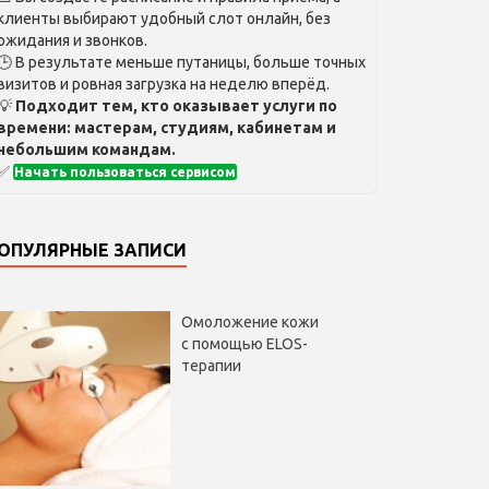
клиенты выбирают удобный слот онлайн, без
ожидания и звонков.
🕒 В результате меньше путаницы, больше точных
визитов и ровная загрузка на неделю вперёд.
💡
Подходит тем, кто оказывает услуги по
времени: мастерам, студиям, кабинетам и
небольшим командам.
✅
Начать пользоваться сервисом
ОПУЛЯРНЫЕ ЗАПИСИ
Омоложение кожи
с помощью ELOS-
терапии