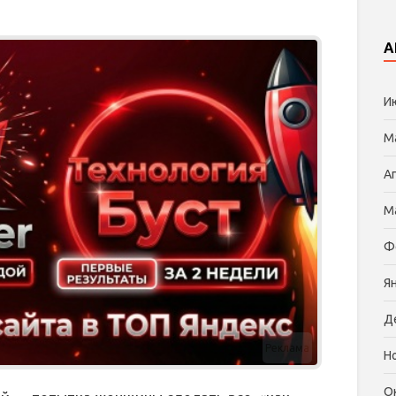
А
И
М
А
М
Ф
Я
Д
Реклама
Н
О