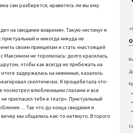
ина сам разберется, нравитесь ли вы ему
⚡
ит на свидание вовремя». Такую «истину» я
к пунктуальный и никогда никуда не
О
менить своим принципам и стать «настоящей
 с Максимом не торопилась: долго красилась,
В
шрутом, чтобы как всегда не прибежать на
Д
В итоге задержалась на невинные, казалось
среагировал скептически. Я прощебетала что-
К
 не посмотрел влюбленными глазами и все
я не пригласил тебя в театр». Пунктуальный
рбление… Так что до конца свидания я
ь вечер мы общались как-то натянуто. Второго
С