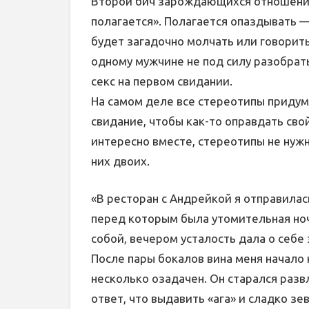
Второй бич зарождающихся отношений
полагается». Полагается опаздывать 
будет загадочно молчать или говорит
одному мужчине не под силу разобрать
секс на первом свидании.
На самом деле все стереотипы приду
свидание, чтобы как-то оправдать сво
интересно вместе, стереотипы не нужн
них двоих.
«В ресторан с Андрейкой я отправилас
перед которым была утомительная ноч
собой, вечером усталость дала о себе 
После пары бокалов вина меня начало
несколько озадачен. Он старался развл
ответ, что выдавить «ага» и сладко зе