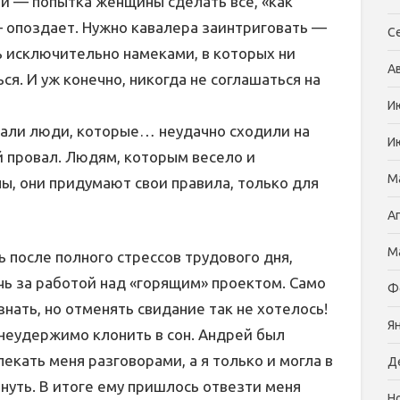
 — попытка женщины сделать все, «как
— опоздает. Нужно кавалера заинтриговать —
С
ь исключительно намеками, в которых ни
А
ся. И уж конечно, никогда не соглашаться на
И
мали люди, которые… неудачно сходили на
И
й провал. Людям, которым весело и
М
ы, они придумают свои правила, только для
А
М
ь после полного стрессов трудового дня,
ь за работой над «горящим» проектом. Само
Ф
знать, но отменять свидание так не хотелось!
Я
 неудержимо клонить в сон. Андрей был
екать меня разговорами, а я только и могла в
Д
внуть. В итоге ему пришлось отвезти меня
Н