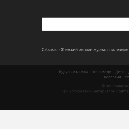
Catsie.ru - Женский онлайн журнал, полезны
Будущим мамам
Все о моде
Дети
волосами
Ух
© Все права за
При копировании материалов с сайта