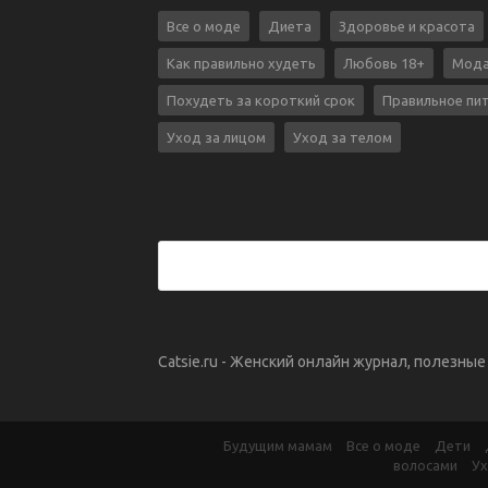
Все о моде
Диета
Здоровье и красота
Как правильно худеть
Любовь 18+
Мода
Похудеть за короткий срок
Правильное пи
Уход за лицом
Уход за телом
Catsie.ru - Женский онлайн журнал, полезны
Будущим мамам
Все о моде
Дети
волосами
Ух