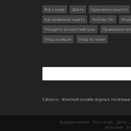
Все о моде
Диета
Здоровье и красота
Как правильно худеть
Любовь 18+
Мода
Похудеть за короткий срок
Правильное пи
Уход за лицом
Уход за телом
Catsie.ru - Женский онлайн журнал, полезны
Будущим мамам
Все о моде
Дети
волосами
Ух